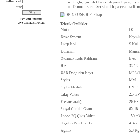
Kullanıcı adı
Güçlü, ağırlıklı taban ve dayanıklı yapı, dış tit
Denon Tasarım Serisinin bir parçası - zarif,
Şifre
Parolamı unuttum
Üye olmak istiyorum
Teknik Özellikler
Motor
DC
Drive System
Kayışlı
Pikap Kolu
S Kol
Kullanım
Manue
Otomatik Kolu Kaldırma
Evet
Hız
33 / 45
USB Doğrudan Kayıt
MP3 (1
Stylus
MM
Stylus Modeli
CN-65
Çıkış Voltajı
2.5 mV
Frekans aralığı
20 Hz 
Sinyal Gürültü Oranı
65 dB
Phono EQ Çıkış Voltajı
150 mV
Ölçüler (W x D x H)
414 x 
Ağırlık
5,8 Kg