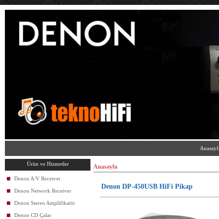
Anasayf
Ürün ve Hizmetler
Anasayfa
Denon A/V Receiver
Denon DP-450USB HiFi Pikap
Denon Network Receiver
Denon Stereo Amplifikatör
Denon CD Çalar