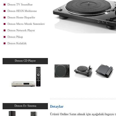
Denon TV Soundbar
Denon HEOS Multizone
Denon Home Hoparlör
Denon Micro Müzik Sistemleri
Denon Network Player
Denon Pikap
Denon Kulaklık
Denon CD Player
Denon Ev Sinema
Detaylar
Ürünü Online Satın almak için aşağıdaki logoyu tı