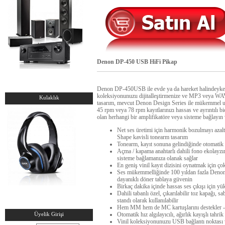
Denon DP-450 USB HiFi Pikap
Denon DP-450USB ile evde ya da hareket halindeyken
koleksiyonunuzu dijitalleştirmenize ve MP3 veya WAV d
Kulaklık
tasarım, mevcut Denon Design Series ile mükemmel uyum
45 rpm veya 78 rpm kayıtlarınızı hassas ve ayrıntılı b
olan herhangi bir amplifikatöre veya sisteme bağlayın 
Net ses üretimi için harmonik bozulmayı azalt
Shape kavisli tonearm tasarım
Tonearm, kayıt sonuna gelindiğinde otomatik 
Açma / kapama anahtarlı dahili fono ekolayzır
sisteme bağlamanıza olanak sağlar
En geniş vinil kayıt dizisini oynatmak için ço
Ses mükemmelliğinde 100 yıldan fazla Denon m
dayanıklı döner tablaya güvenin
Birkaç dakika içinde hassas ses çıkışı için yü
Dahili tabanlı özel, çıkarılabilir toz kapağı, sa
standı olarak kullanılabilir
Hem MM hem de MC kartuşlarını destekler - s
Üyelik Girişi
Otomatik hız algılayıcılı, ağırlık kayışlı tahri
Vinil koleksiyonunuzu USB bağlantı noktası v