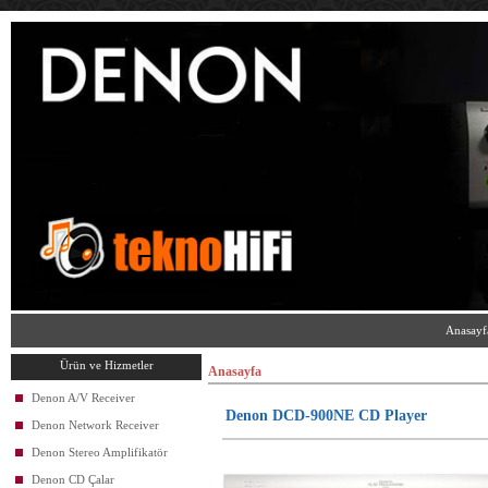
Anasayf
Ürün ve Hizmetler
Anasayfa
Denon A/V Receiver
Denon DCD-900NE CD Player
Denon Network Receiver
Denon Stereo Amplifikatör
Denon CD Çalar