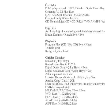
Özellikler
DAC çalışma modu: USB / Koaks / Optik Evet / Hayı
Gelişmiş AL 32 Plus Evet
DAC Ana Saat Tasarımı DAC'de ASRC
Özelleştirilmiş Bileşenler Evet
CD Uyumluluğu: CD / CD-R/RW / WMA / MP3 / A
Diğerleri
Ayrılmış doğrultucu analog ve dijital devre devresi Ev
Ekran: Dimmer / Kapalı Evet / Evet
Playback
Program Play (CD / SA-CD) Evet / Hayır
Tekrarla Evet
Rastgele Çalma Evet
Girişler Çıkışlar
Kulaklık Çıkışı Hayır
Kulaklık Ses Kontrolü Yok
Dijital Optik Giriş / Çıkış Hayır / Evet
Dijital Koaksiyel Giriş / Çıkış Hayır / Var
Altın kaplama Cinch Var
Uzaktan Kumanda Veriyolu girişi / çıkışı Var
Analog Çıkış (Cinch) 2Ch
USB Ses (Ön) / iPod için üretildi / iPhone için üretild
USB-A Dosya desteği
MP3/WMA/AAC Evet / Evet / Evet
WAV Evet (~192kHz/24bit)
FLAC Evet (~192kHz/24bit)
ALAC Evet (~96kHz/24bit)
AIFF Evet (~196kHz/24bit)