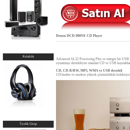
Denon DCD-900NE CD Player
Kulaklık
Advanced AL32 Processing Plus ve entegre bir USB
oynatmayı destekleyen standart CD ve USB kaynaklarınd
CD, CD-R/RW, MP3, WMA ve USB destekli
CD'nizden ve modern yüksek çözünürlüklü koleksiy
Üyelik Girişi