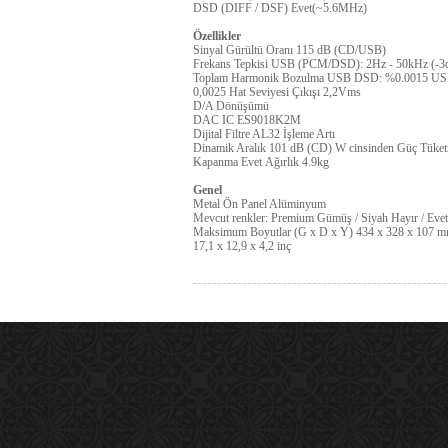
DSD (DIFF / DSF) Evet(~5.6MHz)
Özellikler
Sinyal Gürültü Oranı 115 dB (CD/USB)
Frekans Tepkisi USB (PCM/DSD): 2Hz - 50kHz (-3
Toplam Harmonik Bozulma USB DSD: %0.0015 US
0,0025 Hat Seviyesi Çıkışı 2,2Vms
D/A Dönüşümü
DAC IC ES9018K2M
Dijital Filtre AL32 İşleme Artı
Dinamik Aralık 101 dB (CD) W cinsinden Güç Tüke
Kapanma Evet Ağırlık 4.9kg
Genel
Metal Ön Panel Alüminyum
Mevcut renkler: Premium Gümüş / Siyah Hayır / Evet
Maksimum Boyutlar (G x D x Y) 434 x 328 x 107 
17,1 x 12,9 x 4,2 inç