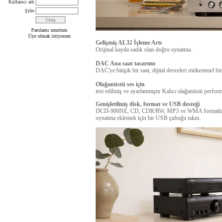
Kullanıcı adı
Şifre
Parolamı unuttum
Üye olmak istiyorum
Gelişmiş AL32 İşleme Artı
Orijinal kayda sadık olan doğru oynatma.
DAC Ana saat tasarımı
DAC'ye bitişik bir saat, dijital devreleri mükemmel bi
Olağanüstü ses için
test edilmiş ve ayarlanmıştır Kalıcı olağanüstü performa
Genişletilmiş disk, format ve USB desteği
DCD-900NE, CD, CDR/RW, MP3 ve WMA formatların
oynatma eklemek için bir USB çubuğu takın.