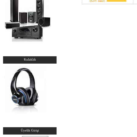
(KDV dahil)
Kulaklık
Üyelik Girişi