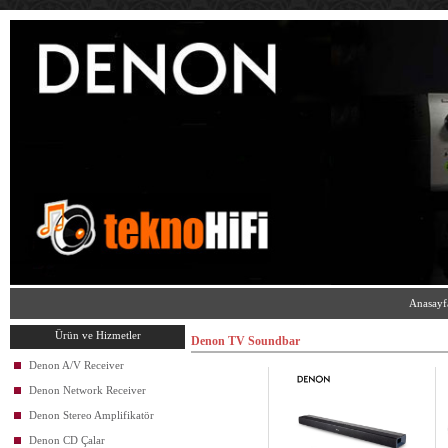
Anasayf
Ürün ve Hizmetler
Denon TV Soundbar
Denon A/V Receiver
Denon Network Receiver
Denon Stereo Amplifikatör
Denon CD Çalar