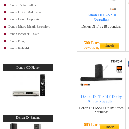
Denon TV Soundbar
Denon HEOS Multizone
Denon DHT-S218
Denon Home Hoparlör
Soundbar
Denon DHT-S218 Soundbar
Denon Micro Müzik Sistemleri
Denon Network Player
Denon Pikap
500 Euro
İncele
Denon Kulaklık
(KDV dahil)
Denon CD Player
Denon DHT-S517 Dolby
Atmos Soundbar
Denon DHT-S517 Dolby Atmos
Soundbar
Denon Ev Sinema
685 Euro
İncele